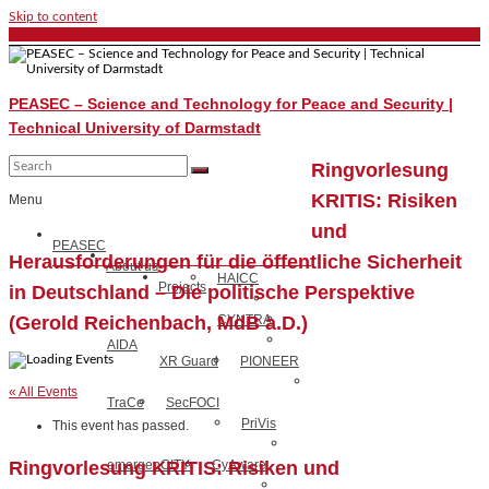
Skip to content
PEASEC – Science and Technology for Peace and Security |
Technical University of Darmstadt
Ringvorlesung
KRITIS: Risiken
Menu
und
PEASEC
Herausforderungen für die öffentliche Sicherheit
About us
HAICC
Projects
in Deutschland – Die politische Perspektive
(Gerold Reichenbach, MdB a.D.)
CYNTRA
AIDA
XR Guard
PIONEER
« All Events
TraCe
SecFOCI
PriVis
This event has passed.
Ringvorlesung KRITIS: Risiken und
emergenCITY
CyAware