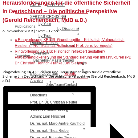
Herausforderungen für die öffentliche Sicherheit
CNTR
CYLENCE
in Deutschland – Die politische Perspektive
SFB1119 CROSSING
(Gerold Reichenbach, MdB a.D.)
by Year
Publications
by Discipline
6. November 2019 | 16:15
-
17:55
by Type
«
Ringvorlesung KRITIS: Grundbegriffe – Kritikalität, Vulnerabilität,
Doctoral Theses
Resilienz (Prof. Matthias Hollick und Prof. Jens Ivo Engels)
Books
Ringvorlesung KRITIS: Historisch reflektiert gestalten?!
Overview
Teaching
Pfadabhängigkeiten und die Standardisierung von Infrastrukturen (PD
Bachelor-/ Mastertheses
Dr. Christian Henrich-Franke, Uni Siegen)
»
News
Ringvorlesung KRITIS: Risiken und Herausforderungen für die öffentliche
Media Coverage
Events
Sicherheit in Deutschland – Die politische Perspektive (Gerold Reichenbach, MdB
Archive
a.D.)
Jobs
Team/Contact
Directions
Prof. Dr. Dr. Christian Reuter
Office: Johanna Grube
Admin: Lion Hirschel
Dr. rer. nat. Marc-André Kaufhold
Dr. rer. nat. Thea Riebe
Dr. rer. nat. Ephraim Zimmer