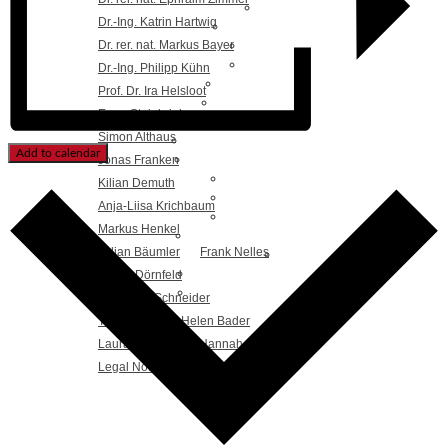
Dr.-Ing. Katrin Hartwig
Dr. rer. nat. Markus Bayer
Dr.-Ing. Philipp Kühn
Prof. Dr. Ira Helsloot
Enno Steinbrink
Simon Althaus
Add to calendar
Jonas Franken
Kilian Demuth
Anja-Liisa Krichbaum
Markus Henkel
Julian Bäumler
Frank Nelles
Timon Dörnfeld
Franziska Schneider
Tim Fischer
Helen Bader
Laura Buhleier
Hannah Krahl
Legal Notice & Privacy Policy