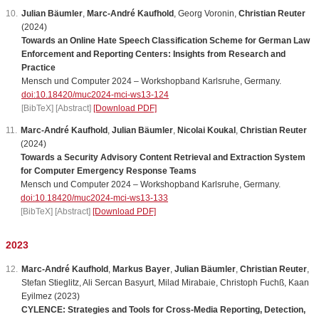
Julian Bäumler
,
Marc-André Kaufhold
,
Georg
Voronin
,
Christian Reuter
(2024)
Towards an Online Hate Speech Classification Scheme for German Law
Enforcement and Reporting Centers: Insights from Research and
Practice
Mensch und Computer 2024 – Workshopband Karlsruhe, Germany.
doi:10.18420/muc2024-mci-ws13-124
[BibTeX]
[Abstract]
[Download PDF]
Marc-André Kaufhold
,
Julian Bäumler
,
Nicolai Koukal
,
Christian Reuter
(2024)
Towards a Security Advisory Content Retrieval and Extraction System
for Computer Emergency Response Teams
Mensch und Computer 2024 – Workshopband Karlsruhe, Germany.
doi:10.18420/muc2024-mci-ws13-133
[BibTeX]
[Abstract]
[Download PDF]
2023
Marc-André Kaufhold
,
Markus Bayer
,
Julian Bäumler
,
Christian Reuter
,
Stefan
Stieglitz
,
Ali
Sercan
Basyurt
,
Milad
Mirabaie
,
Christoph
Fuch
ß,
Kaan
Eyilmez
(2023)
CYLENCE: Strategies and Tools for Cross-Media Reporting, Detection,