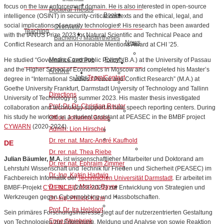
focus on the law enforcement domain. He is also interested in open-source
Doctoral Theses
Books
intelligence (OSINT) in security-critical contexts and the ethical, legal, and
social implications of security technologies. His research has been awarded
Overview
Teaching
with the IANUS Prize 2023 for Natural Scientific and Technical Peace and
Bachelor-/ Mastertheses
News
Conflict Research and an Honorable Mentions Award at CHI ’25.
Media Coverage
Events
He studied “Governance and Public Policy” (B.A.) at the University of Passau
and the Higher School of Economics in Moscow and completed his Master’s
Archive
Jobs
Team/Contact
degree in “International Studies / Peace and Conflict Research” (M.A.) at
Goethe University Frankfurt, Darmstadt University of Technology and Tallinn
Directions
University of Technology in summer 2023. His master thesis investigated
Prof. Dr. Dr. Christian Reuter
collaboration and technology support in hate speech reporting centers. During
his study he worked as a student assistant at PEASEC in the BMBF project
Office: Johanna Grube
CYWARN
(2020-2024).
Admin: Lion Hirschel
Dr. rer. nat. Marc-André Kaufhold
DE
Dr. rer. nat. Thea Riebe
Julian Bäumler, M.A.
ist wissenschaftlicher Mitarbeiter und Doktorand am
Dr. rer. nat. Ephraim Zimmer
Lehrstuhl Wissenschaft und Technik für Frieden und Sicherheit (PEASEC) im
Dr.-Ing. Katrin Hartwig
Fachbereich Informatik der
Technischen Universität Darmstadt
. Er arbeitet im
Dr. rer. nat. Markus Bayer
BMBF-Projekt
CYLENCE
(2023-2027) zur Entwicklung von Strategien und
Werkzeugen gegen Cybermobbing und Hassbotschaften.
Dr.-Ing. Philipp Kühn
Prof. Dr. Ira Helsloot
Sein primäres Forschungsinteresse liegt auf der nutzerzentrierten Gestaltung
Enno Steinbrink
von Technologien zur Erkennung, Meldung und Analyse von sowie Reaktion