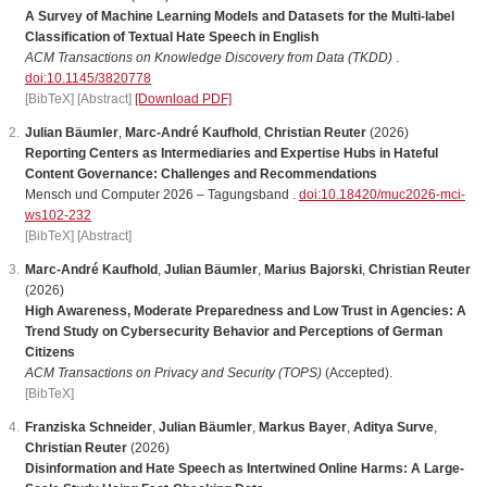
A Survey of Machine Learning Models and Datasets for the Multi-label
Classification of Textual Hate Speech in English
ACM Transactions on Knowledge Discovery from Data (TKDD)
.
doi:10.1145/3820778
[BibTeX]
[Abstract]
[Download PDF]
Julian Bäumler
,
Marc-André Kaufhold
,
Christian Reuter
(2026)
Reporting Centers as Intermediaries and Expertise Hubs in Hateful
Content Governance: Challenges and Recommendations
Mensch und Computer 2026 – Tagungsband .
doi:10.18420/muc2026-mci-
ws102-232
[BibTeX]
[Abstract]
Marc-André Kaufhold
,
Julian Bäumler
,
Marius Bajorski
,
Christian Reuter
(2026)
High Awareness, Moderate Preparedness and Low Trust in Agencies: A
Trend Study on Cybersecurity Behavior and Perceptions of German
Citizens
ACM Transactions on Privacy and Security (TOPS)
(Accepted).
[BibTeX]
Franziska Schneider
,
Julian Bäumler
,
Markus Bayer
,
Aditya Surve
,
Christian Reuter
(2026)
Disinformation and Hate Speech as Intertwined Online Harms: A Large-