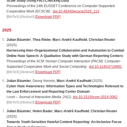
Scale Study Using Fact-Checking Data
Proceedings of the 24th EUSSET Conference on Computer-Supported
Cooperative Work (ECSCW) .
doi:10.48340/ecscw2026_113
[BibTeX]
[Abstract]
[Download PDF]
2025
Julian Bäumler
,
Thea Riebe
,
Marc-André Kaufhold
,
Christian Reuter
(2025)
Harnessing Inter-Organizational Collaboration and Automation to Combat
Online Hate Speech: A Qualitative Study with German Reporting Centers
Proceedings of the ACM: Human Computer Interaction (PACM): Computer-
Supported Cooperative Work and Social Computing
.
doi:10.1145/3710991
[BibTeX]
[Abstract]
[Download PDF]
Julian Bäumler
,
Georg
Voronin
,
Marc-André Kaufhold
(2025)
Cyber Hate Awareness: Information Types and Technologies Relevant to
the Law Enforcement and Reporting Center Domain
i-com – Journal of Interactive Media
;24(1).
doi:10.1515/icom-2024-0062
[BibTeX]
[Abstract]
[Download PDF]
Julian Bäumler
,
Helen Bader
,
Marc-André Kaufhold
,
Christian Reuter
(2025)
Towards Youth-Sensitive Hateful Content Reporting: An Inclusive Focus