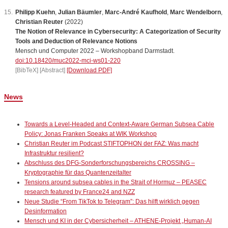
Philipp Kuehn
,
Julian Bäumler
,
Marc-André Kaufhold
,
Marc Wendelborn
,
Christian Reuter
(2022)
The Notion of Relevance in Cybersecurity: A Categorization of Security
Tools and Deduction of Relevance Notions
Mensch und Computer 2022 – Workshopband Darmstadt.
doi:10.18420/muc2022-mci-ws01-220
[BibTeX]
[Abstract]
[Download PDF]
News
Towards a Level-Headed and Context-Aware German Subsea Cable
Policy: Jonas Franken Speaks at WIK Workshop
Christian Reuter im Podcast STIFTOPHON der FAZ: Was macht
Infrastruktur resilient?
Abschluss des DFG-Sonderforschungsbereichs CROSSING –
Kryptographie für das Quantenzeitalter
Tensions around subsea cables in the Strait of Hormuz – PEASEC
research featured by France24 and NZZ
Neue Studie “From TikTok to Telegram”: Das hilft wirklich gegen
Desinformation
Mensch und KI in der Cybersicherheit – ATHENE-Projekt „Human-AI