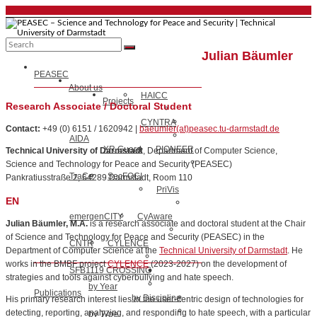
Skip
to
content
PEASEC
Julian Bäumler
Menu
–
PEASEC
Science
About us
HAICC
and
Projects
Research Associate / Doctoral Student
Technology
CYNTRA
Contact:
+49 (0) 6151 / 1620942 |
baeumler(at)peasec.tu-darmstadt.de
for
AIDA
Peace
XR Guard
PIONEER
Technical University of Darmstadt
, Department of Computer Science,
and
Science and Technology for Peace and Security (PEASEC)
TraCe
SecFOCI
Pankratiusstraße 2, 64289 Darmstadt, Room 110
Security
PriVis
|
EN
Technical
emergenCITY
CyAware
Julian Bäumler, M.A.
is a research associate and doctoral student at the Chair
University
of Science and Technology for Peace and Security (PEASEC) in the
of
CNTR
CYLENCE
Department of Computer Science at the
Technical University of Darmstadt
. He
Darmstadt
works in the BMBF project
CYLENCE
(2023-2027) on the development of
SFB1119 CROSSING
strategies and tools against cyberbullying and hate speech.
by Year
Publications
by Discipline
His primary research interest lies in the user-centric design of technologies for
detecting, reporting, analyzing, and responding to hate speech, with a particular
by Type