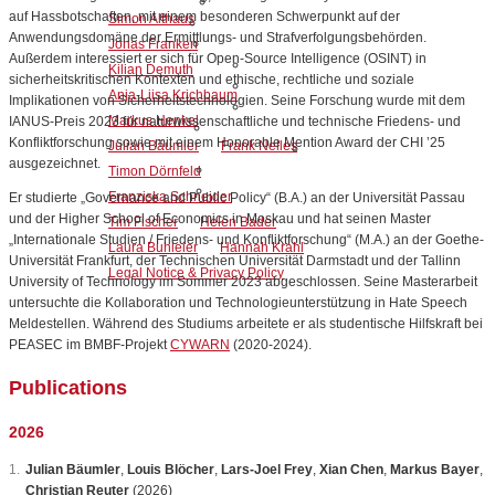
auf Hassbotschaften, mit einem besonderen Schwerpunkt auf der
Simon Althaus
Anwendungsdomäne der Ermittlungs- und Strafverfolgungsbehörden.
Jonas Franken
Außerdem interessiert er sich für Open-Source Intelligence (OSINT) in
Kilian Demuth
sicherheitskritischen Kontexten und ethische, rechtliche und soziale
Anja-Liisa Krichbaum
Implikationen von Sicherheitstechnologien. Seine Forschung wurde mit dem
Markus Henkel
IANUS-Preis 2023 für naturwissenschaftliche und technische Friedens- und
Konfliktforschung sowie mit einem Honorable Mention Award der CHI ’25
Julian Bäumler
Frank Nelles
ausgezeichnet.
Timon Dörnfeld
Franziska Schneider
Er studierte „Governance and Public Policy“ (B.A.) an der Universität Passau
und der Higher School of Economics in Moskau und hat seinen Master
Tim Fischer
Helen Bader
„Internationale Studien / Friedens- und Konfliktforschung“ (M.A.) an der Goethe-
Laura Buhleier
Hannah Krahl
Universität Frankfurt, der Technischen Universität Darmstadt und der Tallinn
Legal Notice & Privacy Policy
University of Technology im Sommer 2023 abgeschlossen. Seine Masterarbeit
untersuchte die Kollaboration und Technologieunterstützung in Hate Speech
Meldestellen. Während des Studiums arbeitete er als studentische Hilfskraft bei
PEASEC im BMBF-Projekt
CYWARN
(2020-2024).
Publications
2026
Julian Bäumler
,
Louis Blöcher
,
Lars-Joel Frey
,
Xian Chen
,
Markus Bayer
,
Christian Reuter
(2026)