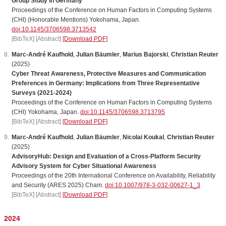
Group Study in Germany
Proceedings of the Conference on Human Factors in Computing Systems
(CHI) (Honorable Mentions) Yokohama, Japan.
doi:10.1145/3706598.3713542
[BibTeX]
[Abstract]
[Download PDF]
Marc-André Kaufhold
,
Julian Bäumler
,
Marius Bajorski
,
Christian Reuter
(2025)
Cyber Threat Awareness, Protective Measures and Communication
Preferences in Germany: Implications from Three Representative
Surveys (2021-2024)
Proceedings of the Conference on Human Factors in Computing Systems
(CHI) Yokohama, Japan.
doi:10.1145/3706598.3713795
[BibTeX]
[Abstract]
[Download PDF]
Marc-André Kaufhold
,
Julian Bäumler
,
Nicolai Koukal
,
Christian Reuter
(2025)
AdvisoryHub: Design and Evaluation of a Cross-Platform Security
Advisory System for Cyber Situational Awareness
Proceedings of the 20th International Conference on Availability, Reliability
and Security (ARES 2025) Cham.
doi:10.1007/978-3-032-00627-1_3
[BibTeX]
[Abstract]
[Download PDF]
2024