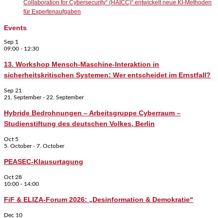
Collaboration for Cybersecurity“ (HAICC)“ entwickelt neue KI-Methoden
für Expertenaufgaben
Events
Sep
1
09:00
-
12:30
13. Workshop Mensch-Maschine-Interaktion in
sicherheitskritischen Systemen: Wer entscheidet im Ernstfall?
Sep
21
21. September
-
22. September
Hybride Bedrohnungen – Arbeitsgruppe Cyberraum –
Studienstiftung des deutschen Volkes, Berlin
Oct
5
5. October
-
7. October
PEASEC-Klausurtagung
Oct
28
10:00
-
14:00
FiF & ELIZA-Forum 2026: „Desinformation & Demokratie“
Dec
10