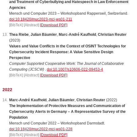
and Treatment of Cyberbullying and Hatespeech in Law Enforcement
Agencies
Mensch und Computer 2023 – Workshopband Rapperswil, Switzerland.
doi:10.18420/muc2023-mci-ws01-211
[BibTeX]
[Abstract]
[Download PDF]
Thea Riebe
,
Julian Bäumler
,
Marc-André Kaufhold
,
Christian Reuter
(2023)
Values and Value Conflicts in the Context of OSINT Technologies for
Cybersecurity Incident Response: A Value Sensitive Design
Perspective
Computer Supported Cooperative Work: The Journal of Collaborative
Computing (JCSCW)
.
doi:10.1007/s10606-022-09453-4
[BibTeX]
[Abstract]
[Download PDF]
2022
Marc-André Kaufhold
,
Julian Bäumler
,
Christian Reuter
(2022)
The Implementation of Protective Measures and Communication of
Cybersecurity Alerts in Germany – A Representative Survey of the
Population
Mensch und Computer 2022 – Workshopband Darmstadt.
doi:10.18420/muc2022-mci-ws01-228
[BibTeX]
[Abstract]
[Download PDF]