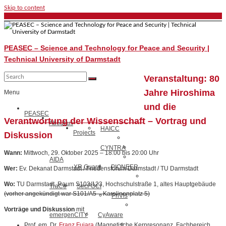
Skip to content
PEASEC – Science and Technology for Peace and Security |
Technical University of Darmstadt
Veranstaltung: 80
Jahre Hiroshima
Menu
und die
PEASEC
Verantwortung der Wissenschaft – Vortrag und
About us
HAICC
Projects
Diskussion
CYNTRA
Wann:
Mittwoch, 29. Oktober 2025 – 18:00 bis 20:00 Uhr
AIDA
XR Guard
PIONEER
Wer:
Ev. Dekanat Darmstadt / Friedensforum Darmstadt / TU Darmstadt
Wo:
TU Darmstadt, Raum S103/123, Hochschulstraße 1, altes Hauptgebäude
TraCe
SecFOCI
(vorher angekündigt war S101/A5 – Karolinenplatz 5)
PriVis
Vorträge und Diskussion
mit
emergenCITY
CyAware
Prof. em. Dr.
Franz Fujara
(Magnetische Kernresonanz, Fachbereich