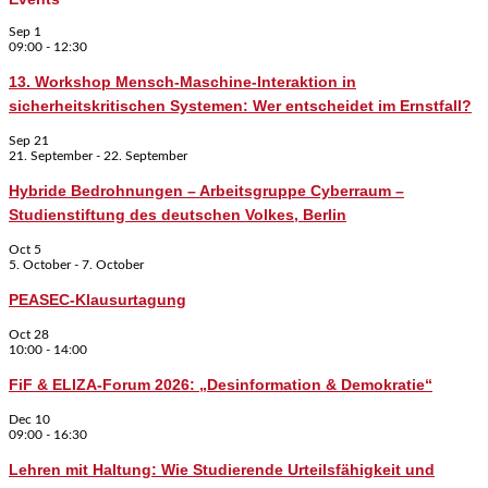
Sep
1
09:00
-
12:30
13. Workshop Mensch-Maschine-Interaktion in
sicherheitskritischen Systemen: Wer entscheidet im Ernstfall?
Sep
21
21. September
-
22. September
Hybride Bedrohnungen – Arbeitsgruppe Cyberraum –
Studienstiftung des deutschen Volkes, Berlin
Oct
5
5. October
-
7. October
PEASEC-Klausurtagung
Oct
28
10:00
-
14:00
FiF & ELIZA-Forum 2026: „Desinformation & Demokratie“
Dec
10
09:00
-
16:30
Lehren mit Haltung: Wie Studierende Urteilsfähigkeit und