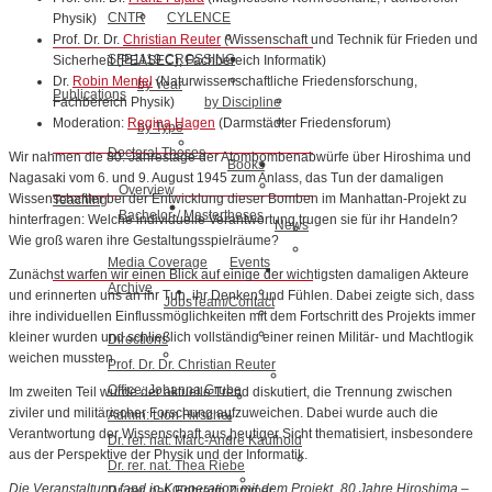
CNTR
CYLENCE
Physik)
Prof. Dr. Dr.
Christian Reuter
(Wissenschaft und Technik für Frieden und
SFB1119 CROSSING
Sicherheit (PEASEC), Fachbereich Informatik)
Dr.
Robin Mentel
(Naturwissenschaftliche Friedensforschung,
by Year
Publications
by Discipline
Fachbereich Physik)
Moderation:
Regina Hagen
(Darmstädter Friedensforum)
by Type
Doctoral Theses
Wir nahmen die 80. Jahrestage der Atombombenabwürfe über Hiroshima und
Books
Nagasaki vom 6. und 9. August 1945 zum Anlass, das Tun der damaligen
Overview
Wissenschaftler bei der Entwicklung dieser Bomben im Manhattan-Projekt zu
Teaching
Bachelor-/ Mastertheses
hinterfragen: Welche individuelle Verantwortung trugen sie für ihr Handeln?
News
Wie groß waren ihre Gestaltungsspielräume?
Media Coverage
Events
Zunächst warfen wir einen Blick auf einige der wichtigsten damaligen Akteure
Archive
und erinnerten uns an ihr Tun, ihr Denken und Fühlen. Dabei zeigte sich, dass
Jobs
Team/Contact
ihre individuellen Einflussmöglichkeiten mit dem Fortschritt des Projekts immer
kleiner wurden und schließlich vollständig einer reinen Militär- und Machtlogik
Directions
weichen mussten.
Prof. Dr. Dr. Christian Reuter
Office: Johanna Grube
Im zweiten Teil wurde der aktuelle Trend diskutiert, die Trennung zwischen
ziviler und militärischer Forschung aufzuweichen. Dabei wurde auch die
Admin: Lion Hirschel
Verantwortung der Wissenschaft aus heutiger Sicht thematisiert, insbesondere
Dr. rer. nat. Marc-André Kaufhold
aus der Perspektive der Physik und der Informatik.
Dr. rer. nat. Thea Riebe
Die Veranstaltung fand in Kooperation mit dem Projekt „80 Jahre Hiroshima –
Dr. rer. nat. Ephraim Zimmer