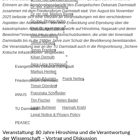
Erinnern an die Atombombenabwürfe“des Evangelischen Dekanats Darmstadt
Dr.-Ing. Katrin Hartwig
zusammen mit dem Friedensforum Darmstadt statt. Von August bis November
Dr. rer. nat. Markus Bayer
2025 befasste sich eine Vielzahl an Veranstaltungen mit den verschiedenen
Dr.-Ing. Philipp Kühn
Aspekten der Atombombe – von ihrer Entwicklung und Erprobung über die
Prof. Dr. Ira Helsloot
katastrophalen Auswirkungen der Abwürfe auf Hiroshima, Nagasaki und deren
Bewohner*innen bis hin zu den Atomschutzbunkern, die unter der Innenstadt
Enno Steinbrink
Darmstadts bis in die 1990er Jahre zum Schutz der Bevölkerung bereitstanden.
Simon Althaus
Die Veranstaltung war an der TU Darmstadt auch in die Ringvorlesung „Sichere
Jonas Franken
Kritische Infrastrukturen“ eingebettet.
Kilian Demuth
Anja-Liisa Krichbaum
Evangelisches Dekanat Darmstadt
Markus Henkel
Julian Bäumler
Frank Nelles
Friedensforum Darmstadt
Timon Dörnfeld
Franziska Schneider
IANUS
Tim Fischer
Helen Bader
Laura Buhleier
Hannah Krahl
TU Darmstadt
Legal Notice & Privacy Policy
PEASEC
Veranstaltung: 80 Jahre Hiroshima und die Verantwortung
der Wissenschaft – Vortrag und Diskussion