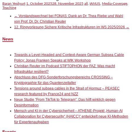
Baran Yesilyurt
1. October 2025
28. November 2025
all
,
IANUS
,
Media-Coverage
,
Teaching
←
Vorstandswechsel bei FONAS: Dank an Dr. Thea Riebe und Wahl
von Prof. Dr. Dr. Christian Reuter
12. Ringvorlesung Sichere Kritische Infrastrukturen im WS 2025/2026
→
News
Towards a Level-Headed and Context-Aware German Subsea Cable
Policy: Jonas Franken Speaks at WIK Workshop
Christian Reuter im Podcast STIFTOPHON der FAZ: Was macht
Infrastruktur resilient?
Abschluss des DFG-Sonderforschungsbereichs CROSSING –
Kryptographie für das Quantenzeitalter
Tensions around subsea cables in the Strait of Hormuz – PEASEC
research featured by France24 and NZZ
Neue Studie “From TikTok to Telegram”: Das hilft wirklich gegen
Desinformation
Mensch und KI in der Cybersicherheit – ATHENE-Projekt „Human-AI
Collaboration for Cybersecurity“ (HAICC)“ entwickelt neue KI-Methoden
für Expertenaufgaben
Events