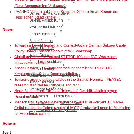
Masterarbeit des Fachbereichs) für PEASEC-Thesis von Markus Bayer
(Data-Augmentation-Verfahren)
Dr.-Ing. Katrin Hartwig
PEASEC-Vortrag auf Online-Kongress Secure Smart Region der
Dr. rer. nat. Markus Bayer
Hessischen Staatskanzlei
→
Dr.-Ing. Philipp Kühn
Prof. Dr. Ira Helsloot
News
Enno Steinbrink
Simon Althaus
Towards a Level-Headed and Context-Aware German Subsea Cable
Jonas Franken
Policy: Jonas Franken Speaks at WIK Workshop
Kilian Demuth
Christian Reuter im Podcast STIFTOPHON der FAZ: Was macht
Anja-Liisa Krichbaum
Infrastruktur resilient?
Abschluss des DFG-Sonderforschungsbereichs CROSSING –
Markus Henkel
Kryptographie für das Quantenzeitalter
Julian Bäumler
Frank Nelles
Tensions around subsea cables in the Strait of Hormuz – PEASEC
Timon Dörnfeld
research featured by France24 and NZZ
Franziska Schneider
Neue Studie “From TikTok to Telegram”: Das hilft wirklich gegen
Tim Fischer
Helen Bader
Desinformation
Mensch und KI in der Cybersicherheit – ATHENE-Projekt „Human-AI
Laura Buhleier
Hannah Krahl
Collaboration for Cybersecurity“ (HAICC)“ entwickelt neue KI-Methoden
Legal Notice & Privacy Policy
für Expertenaufgaben
Events
Sep
1