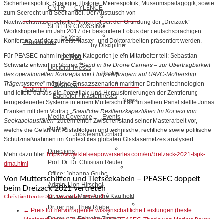
Sicherheitspolitik, Strategie, Historie, Meerespolitik, Museumspädagogik, sowie
CNTR
CYLENCE
zum Seerecht und Seehandel. Der Austausch von
Nachwuchswissenschaftler*innen ist seit der Gründung der „Dreizack“-
SFB1119 CROSSING
Workshopreihe im Jahr 2017 der besondere Fokus der deutschsprachigen
by Year
Konferenz, auf der zumeist Master- und Doktorarbeiten präsentiert werden.
Publications
by Discipline
Für PEASEC nahm in beiden Kategorien je ein Mitarbeiter teil: Sebastian
by Type
Schwartz entwarf im Vortrag “
Send in the Drone Carriers – zur Übertragbarkeit
Doctoral Theses
Books
des operationellen Konzepts von Flugzeugträgern auf UAVC-Mothership
Trägersysteme
” mögliche Einsatzszenarien maritimer Drohnentechnologien
Overview
Teaching
und leitete daraus die Potentiale und Herausforderungen der Zentrierung
Bachelor-/ Mastertheses
News
ferngesteuerter Systeme in einem Mutterschiff ab. Im selben Panel stellte Jonas
Franken mit dem Vortrag
„Staatliche Resilienzkapazitäten im Kontext von
Media Coverage
Events
Seekabelausfällen“
zudem einen Zwischenstand seiner Masterarbeit vor,
Archive
welche die Gefahren, Ausfallfolgen und technische, rechtliche sowie politische
Jobs
Team/Contact
Schutzmaßnahmen im Kontext des globalen Glasfasernetzes analysiert.
Directions
Mehr dazu hier:
https://www.kielseapowerseries.com/en/dreizack-2021-ispk-
Prof. Dr. Dr. Christian Reuter
dma.html
Office: Johanna Grube
Von Mutterschiffen und Tiefseekabeln – PEASEC doppelt
Admin: Lion Hirschel
beim Dreizack 2021 vertreten
Dr. rer. nat. Marc-André Kaufhold
ChristianReuter
30. November 2021
all
Dr. rer. nat. Thea Riebe
←
Preis für hervorragende wissenschaftliche Leistungen (beste
Dr. rer. nat. Ephraim Zimmer