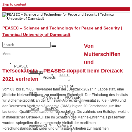
Skip to content
PEASEC – Science and Technology for Peace and Security |
Technical University of Darmstadt
Von
Mutterschiffen
Menu
und
PEASEC
Tiefseekabeln – PEASEC doppelt beim Dreizack
About us
HAICC
Projects
2021 vertreten
CYNTRA
Vom 03. bis zum 05. November fand der „Dreizack 2021“ in Laboe statt, eine
AIDA
jährliche Netzwerktagung zur maritimen Sicherheit. Der Einladung des Instituts
XR Guard
PIONEER
für Sicherheitspolitik an der Christian-Albrechts-Universität zu Kiel (ISPK) und
der Deutschen Maritimen Akademie (DMA) folgten 20 Forschende, um ihre
TraCe
SecFOCI
laufenden Qualifikationsarbeiten vorzustellen. Die zahlreichen Beiträge, welche
PriVis
in malerischer Ostsee-Kulisse im Schatten des Marine-Ehrenmals präsentiert
wurden, spiegelten die zunehmende Vielfalt der maritimen
emergenCITY
CyAware
Forschungslandschaft wider und umfassten Arbeiten zur maritimen