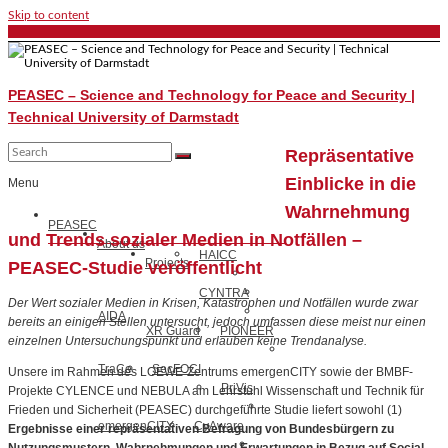
Skip to content
PEASEC – Science and Technology for Peace and Security |
Technical University of Darmstadt
Repräsentative
Einblicke in die
Menu
Wahrnehmung
PEASEC
und Trends sozialer Medien in Notfällen –
About us
HAICC
Projects
PEASEC-Studie veröffentlicht
CYNTRA
Der Wert sozialer Medien in Krisen, Katastrophen und Notfällen wurde zwar
AIDA
bereits an einigen Stellen untersucht, jedoch umfassen diese meist nur einen
XR Guard
PIONEER
einzelnen Untersuchungspunkt und erlauben keine Trendanalyse.
TraCe
SecFOCI
Unsere im Rahmen des LOEWE-Zentrums emergenCITY sowie der BMBF-
PriVis
Projekte CYLENCE und NEBULA am Lehrstuhl Wissenschaft und Technik für
Frieden und Sicherheit (PEASEC) durchgeführte Studie liefert sowohl (1)
emergenCITY
CyAware
Ergebnisse einer repräsentativen Befragung von Bundesbürgern zu