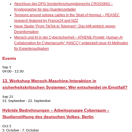
Abschluss des DFG-Sonderforschungsbereichs CROSSING –
Kryptographie für das Quantenzeitalter
Tensions around subsea cables in the Strait of Hormuz – PEASEC
research featured by France24 and NZZ
Neue Studie “From TikTok to Telegram”: Das hilft wirklich gegen
Desinformation
Mensch und KI in der Cybersicherheit – ATHENE-Projekt „Human-AI
Collaboration for Cybersecurity“ (HAICC)“ entwickelt neue KI-Methoden
für Expertenaufgaben
Events
Sep
1
09:00
-
12:30
13. Workshop Mensch-Maschine-Interaktion in
sicherheitskritischen Systemen: Wer entscheidet im Ernstfall?
Sep
21
21. September
-
22. September
Hybride Bedrohnungen – Arbeitsgruppe Cyberraum –
Studienstiftung des deutschen Volkes, Berlin
Oct
5
5. October
-
7. October