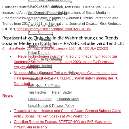
Dr.-Ing. Katrin Hartwig
Christian Reuter, Marc-André Kaufhold, Tom Biselli, Helene Pleil (2023):
Increasing Adoption Despite Perceived Limitations of Social Media in
Dr. rer. nat. Markus Bayer
Emergencies:Representative Insights on German Citizens’ Perception and
Dr.-Ing. Philipp Kühn
Trends from 2017 to 2021. In: International Journal of Disaster Risk Reduction
Prof. Dr. Ira Helsloot
(IJDRR),
https://authors.elsevier.com/a/1hbVI7t2zZDPBM
Enno Steinbrink
Repräsentative Einblicke in die Wahrnehmung und Trends
Simon Althaus
sozialer Medien in Notfällen – PEASEC-Studie veröffentlicht
Jonas Franken
ChristianReuter
23. August 2023
8. January 2024
all
,
NEBULA (22-25)
Kilian Demuth
←
Neue Technologien zwischen Krieg und Frieden: Einladung zur
Anja-Liisa Krichbaum
Konferenz Science · Peace · Security 2023 an der TU Darmstadt
Markus Henkel
(20.-22.9.2023)
Julian Bäumler
Frank Nelles
Mit neuen Strategien und Technologien gegen Cybermobbing und
Hatespeech: BMBF-Projekt CYLENCE startet unter Führung der TU
Timon Dörnfeld
Darmstadt
→
Franziska Schneider
Tim Fischer
Helen Bader
News
Laura Buhleier
Hannah Krahl
Legal Notice & Privacy Policy
Towards a Level-Headed and Context-Aware German Subsea Cable
Policy: Jonas Franken Speaks at WIK Workshop
Christian Reuter im Podcast STIFTOPHON der FAZ: Was macht
Infrastruktur resilient?