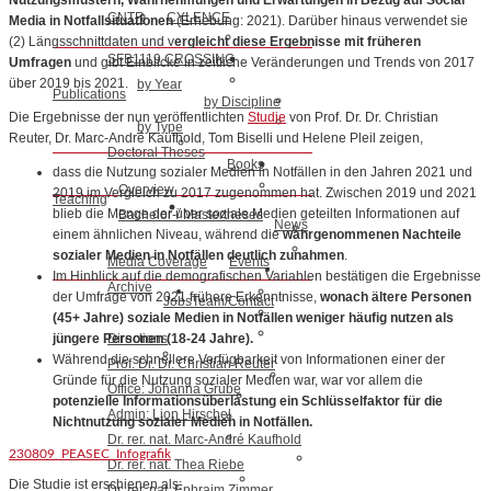
Nutzungsmustern, Wahrnehmungen und Erwartungen in Bezug auf Social
CNTR
CYLENCE
Media in Notfallsituationen
(Erhebung: 2021). Darüber hinaus verwendet sie
(2) Längsschnittdaten und v
ergleicht diese Ergebnisse mit früheren
SFB1119 CROSSING
Umfragen
und gibt Einblicke in zeitliche Veränderungen und Trends von 2017
über 2019 bis 2021.
by Year
Publications
by Discipline
Die Ergebnisse der nun veröffentlichten
Studie
von Prof. Dr. Dr. Christian
by Type
Reuter, Dr. Marc-André Kaufhold, Tom Biselli und Helene Pleil zeigen,
Doctoral Theses
Books
dass die Nutzung sozialer Medien in Notfällen in den Jahren 2021 und
Overview
2019 im Vergleich zu 2017 zugenommen hat. Zwischen 2019 und 2021
Teaching
blieb die Menge der über soziale Medien geteilten Informationen auf
Bachelor-/ Mastertheses
News
einem ähnlichen Niveau, während die
wahrgenommenen Nachteile
sozialer Medien in Notfällen deutlich zunahmen
.
Media Coverage
Events
Im Hinblick auf die demografischen Variablen bestätigen die Ergebnisse
Archive
der Umfrage von 2021 frühere Erkenntnisse,
wonach ältere Personen
Jobs
Team/Contact
(45+ Jahre) soziale Medien in Notfällen weniger häufig nutzen als
Directions
jüngere Personen (18-24 Jahre).
Während die schnellere Verfügbarkeit von Informationen einer der
Prof. Dr. Dr. Christian Reuter
Gründe für die Nutzung sozialer Medien war, war vor allem die
Office: Johanna Grube
potenzielle Informationsüberlastung ein Schlüsselfaktor für die
Admin: Lion Hirschel
Nichtnutzung sozialer Medien in Notfällen.
Dr. rer. nat. Marc-André Kaufhold
230809_PEASEC_Infografik
Dr. rer. nat. Thea Riebe
Die Studie ist erschienen als:
Dr. rer. nat. Ephraim Zimmer