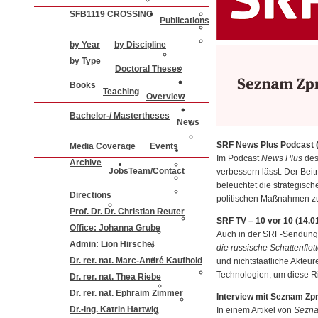
SFB1119 CROSSING
Publications
by Year
by Discipline
by Type
Doctoral Theses
Books
Teaching
Overview
Bachelor-/ Mastertheses
News
SRF News Plus Podcast (
Media Coverage
Events
Im Podcast
News Plus
des
Archive
Jobs
Team/Contact
verbessern lässt. Der Beit
beleuchtet die strategisch
Directions
politischen Maßnahmen z
Prof. Dr. Dr. Christian Reuter
SRF TV – 10 vor 10 (14.0
Office: Johanna Grube
Auch in der SRF-Sendun
Admin: Lion Hirschel
die russische Schattenflott
Dr. rer. nat. Marc-André Kaufhold
und nichtstaatliche Akteu
Technologien, um diese R
Dr. rer. nat. Thea Riebe
Dr. rer. nat. Ephraim Zimmer
Interview mit Seznam Zpr
Dr.-Ing. Katrin Hartwig
In einem Artikel von
Sezna