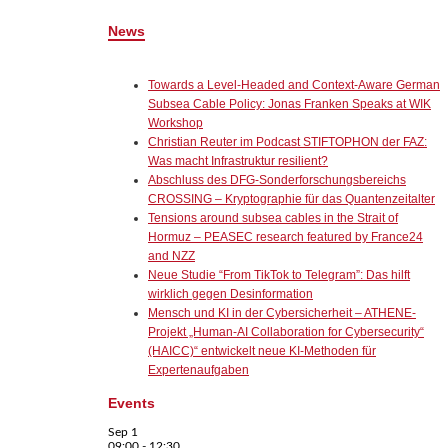
News
Towards a Level-Headed and Context-Aware German
Subsea Cable Policy: Jonas Franken Speaks at WIK
Workshop
Christian Reuter im Podcast STIFTOPHON der FAZ:
Was macht Infrastruktur resilient?
Abschluss des DFG-Sonderforschungsbereichs
CROSSING – Kryptographie für das Quantenzeitalter
Tensions around subsea cables in the Strait of
Hormuz – PEASEC research featured by France24
and NZZ
Neue Studie “From TikTok to Telegram”: Das hilft
wirklich gegen Desinformation
Mensch und KI in der Cybersicherheit – ATHENE-
Projekt „Human-AI Collaboration for Cybersecurity“
(HAICC)“ entwickelt neue KI-Methoden für
Expertenaufgaben
Events
Sep
1
09:00
-
12:30