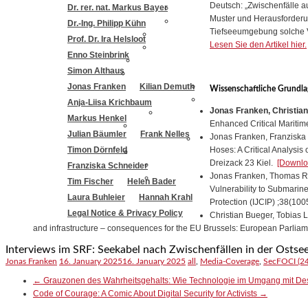
Deutsch: „Zwischenfälle au
Dr. rer. nat. Markus Bayer
Muster und Herausforderu
Dr.-Ing. Philipp Kühn
Tiefseeumgebung solche Vo
Prof. Dr. Ira Helsloot
Lesen Sie den Artikel hier.
Enno Steinbrink
Simon Althaus
Jonas Franken
Kilian Demuth
Wissenschaftliche Grundla
Anja-Liisa Krichbaum
Jonas Franken, Christia
Markus Henkel
Enhanced Critical Maritim
Julian Bäumler
Frank Nelles
Jonas Franken
,
Franziska
Hoses: A Critical Analysis 
Timon Dörnfeld
Dreizack 23 Kiel.
[Downlo
Franziska Schneider
Jonas Franken
,
Thomas R
Tim Fischer
Helen Bader
Vulnerability to Submarine
Laura Buhleier
Hannah Krahl
Protection (IJCIP) ;38(10
Legal Notice & Privacy Policy
Christian Bueger, Tobias 
and infrastructure – consequences for the EU Brussels: European Parlia
Interviews im SRF: Seekabel nach Zwischenfällen in der Ostsee
Jonas Franken
16. January 2025
16. January 2025
all
,
Media-Coverage
,
SecFOCI (24
←
Grauzonen des Wahrheitsgehalts: Wie Technologie im Umgang mit Desi
Code of Courage: A Comic About Digital Security for Activists
→