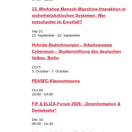
13. Workshop Mensch-Maschine-Interaktion in
sicherheitskritischen Systemen: Wer
entscheidet im Ernstfall?
Sep
21
21. September
-
22. September
Hybride Bedrohnungen – Arbeitsgruppe
Cyberraum – Studienstiftung des deutschen
Volkes, Berlin
Oct
5
5. October
-
7. October
PEASEC-Klausurtagung
Oct
28
10:00
-
14:00
FiF & ELIZA-Forum 2026: „Desinformation &
Demokratie“
Dec
10
09:00
-
16:30