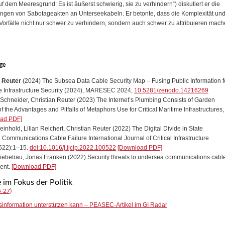
f dem Meeresgrund: Es ist äußerst schwierig, sie zu verhindern“) diskutiert er die
ngen von Sabotageakten an Unterseekabeln. Er betonte, dass die Komplexität un
rfälle nicht nur schwer zu verhindern, sondern auch schwer zu attribuieren mach
ge
n Reuter
(2024) The Subsea Data Cable Security Map – Fusing Public Information f
e Infrastructure Security (2024), MARESEC 2024,
10.5281/zenodo.14216269
 Schneider
,
Christian Reuter
(2023) The Internet’s Plumbing Consists of Garden
of the Advantages and Pitfalls of Metaphors Use for Critical Maritime Infrastructures,
ad PDF]
einhold
,
Lilian Reichert
,
Christian Reuter
(2022) The Digital Divide in State
 Communications Cable Failure International Journal of Critical Infrastructure
0522):1–15.
doi:10.1016/j.ijcip.2022.100522
[Download PDF]
Liebetrau,
Jonas Franken
(2022) Security threats to undersea communications cabl
ment.
[Download PDF]
 im Fokus der Politik
-27)
nformation unterstützen kann – PEASEC-Artikel im GI Radar