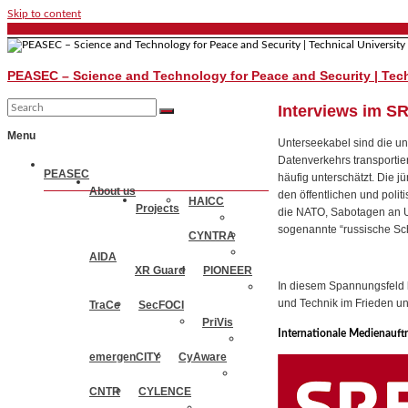
Skip to content
PEASEC – Science and Technology for Peace and Security | Tech
Interviews im SR
Menu
Unterseekabel sind die un
Datenverkehrs transportier
PEASEC
häufig unterschätzt. Die
About us
den öffentlichen und polit
HAICC
Projects
die NATO, Sabotagen an Un
sogenannte “russische Sc
CYNTRA
AIDA
XR Guard
PIONEER
In diesem Spannungsfeld 
und Technik im Frieden un
TraCe
SecFOCI
PriVis
Internationale Medienauftr
emergenCITY
CyAware
CNTR
CYLENCE