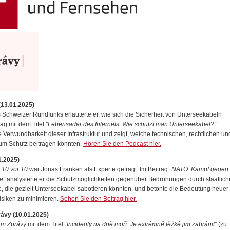
13.01.2025)
 Schweizer Rundfunks erläuterte er, wie sich die Sicherheit von Unterseekabeln
rag mit dem Titel
“Lebensader des Internets: Wie schützt man Unterseekabel?”
e Verwundbarkeit dieser Infrastruktur und zeigt, welche technischen, rechtlichen un
um Schutz beitragen könnten.
Hören Sie den Podcast hier.
1.2025)
g
10 vor 10
war Jonas Franken als Experte gefragt. Im Beitrag
“NATO: Kampf gegen
e”
analysierte er die Schutzmöglichkeiten gegenüber Bedrohungen durch staatlich
re, die gezielt Unterseekabel sabotieren könnten, und betonte die Bedeutung neuer
isiken zu minimieren.
Sehen Sie den Beitrag hier.
ávy (10.01.2025)
m Zprávy
mit dem Titel
„Incidenty na dně moří: Je extrémně těžké jim zabránit“
(zu