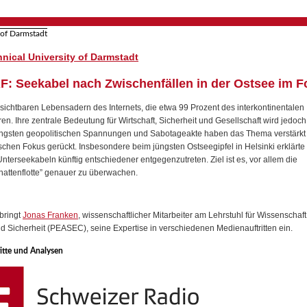
nical University of Darmstadt
F: Seekabel nach Zwischenfällen in der Ostsee im Fo
sichtbaren Lebensadern des Internets, die etwa 99 Prozent des interkontinentalen
en. Ihre zentrale Bedeutung für Wirtschaft, Sicherheit und Gesellschaft wird jedoch
 jüngsten geopolitischen Spannungen und Sabotageakte haben das Thema verstärkt 
ischen Fokus gerückt. Insbesondere beim jüngsten Ostseegipfel in Helsinki erklärte
terseekabeln künftig entschiedener entgegenzutreten. Ziel ist es, vor allem die
hattenflotte” genauer zu überwachen.
bringt
Jonas Franken
, wissenschaftlicher Mitarbeiter am Lehrstuhl für Wissenschaft
d Sicherheit (PEASEC), seine Expertise in verschiedenen Medienauftritten ein.
itte und Analysen