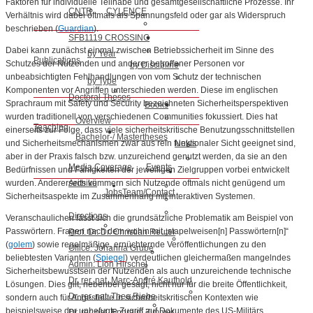
Faktoren für individuelle Teilhabe und gesamtgesellschaftliche Prozesse. Ihr
CNTR
CYLENCE
Verhältnis wird dabei oftmals als Spannungsfeld oder gar als Widerspruch
beschrieben (
Guardian
).
SFB1119 CROSSING
Dabei kann zunächst einmal zwischen Betriebssicherheit im Sinne des
by Year
Publications
Schutzes der Nutzenden und anderer betroffener Personen vor
by Discipline
unbeabsichtigten Fehlhandlungen von vom Schutz der technischen
by Type
Komponenten vor Angriffen unterschieden werden. Diese im englischen
Doctoral Theses
Sprachraum mit Safety und Security bezeichneten Sicherheitsperspektiven
Books
wurden traditionell von verschiedenen Communities fokussiert. Dies hat
Overview
Teaching
einerseits zur Folge, dass viele sicherheitskritische Benutzungsschnittstellen
Bachelor-/ Mastertheses
News
und Sicherheitsmechanismen zwar aus rein funktionaler Sicht geeignet sind,
aber in der Praxis falsch bzw. unzureichend genutzt werden, da sie an den
Media Coverage
Events
Bedürfnissen und Fähigkeiten der jeweiligen Zielgruppen vorbei entwickelt
Archive
wurden. Andererseits kümmern sich Nutzende oftmals nicht genügend um
Jobs
Team/Contact
Sicherheitsaspekte im Zusammenhang mit interaktiven Systemen.
Directions
Veranschaulichen lässt sich die grundsätzliche Problematik am Beispiel von
Passwörtern. Fragen nach dem wohin mit „stapelweisen[n] Passwörtern[n]“
Prof. Dr. Dr. Christian Reuter
(
golem
) sowie regelmäßige, ernüchternde Veröffentlichungen zu den
Office: Johanna Grube
beliebtesten Varianten (
Spiegel
) verdeutlichen gleichermaßen mangelndes
Admin: Lion Hirschel
Sicherheitsbewusstsein der Nutzenden als auch unzureichende technische
Dr. rer. nat. Marc-André Kaufhold
Lösungen. Dies gilt, nebenbei gesagt, nicht nur für die breite Öffentlichkeit,
Dr. rer. nat. Thea Riebe
sondern auch für Angestellte in sicherheitskritischen Kontexten wie
beispielsweise der unbefugte Zugriff auf Dokumente des US-Militärs
Dr. rer. nat. Ephraim Zimmer