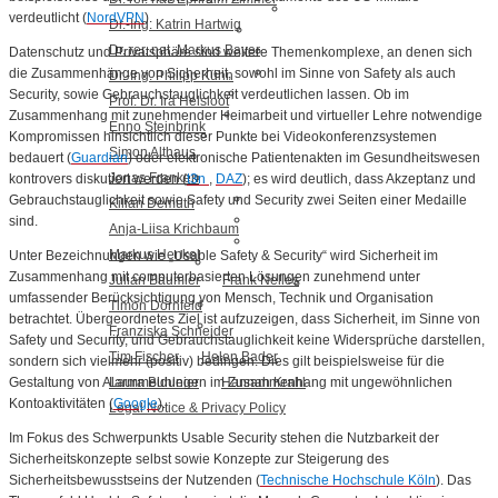
verdeutlicht (
NordVPN
).
Dr.-Ing. Katrin Hartwig
Dr. rer. nat. Markus Bayer
Datenschutz und Privatsphäre sind weitere Themenkomplexe, an denen sich
die Zusammenhänge von Sicherheit, sowohl im Sinne von Safety als auch
Dr.-Ing. Philipp Kühn
Security, sowie Gebrauchstauglichkeit verdeutlichen lassen. Ob im
Prof. Dr. Ira Helsloot
Zusammenhang mit zunehmender Heimarbeit und virtueller Lehre notwendige
Enno Steinbrink
Kompromissen hinsichtlich dieser Punkte bei Videokonferenzsystemen
Simon Althaus
bedauert (
Guardian
) oder elektronische Patientenakten im Gesundheitswesen
Jonas Franken
kontrovers diskutiert werden (
t3n
,
DAZ
); es wird deutlich, dass Akzeptanz und
Gebrauchstauglichkeit sowie Safety und Security zwei Seiten einer Medaille
Kilian Demuth
sind.
Anja-Liisa Krichbaum
Markus Henkel
Unter Bezeichnungen wie „Usable Safety & Security“ wird Sicherheit im
Zusammenhang mit computerbasierten Lösungen zunehmend unter
Julian Bäumler
Frank Nelles
umfassender Berücksichtigung von Mensch, Technik und Organisation
Timon Dörnfeld
betrachtet. Übergeordnetes Ziel ist aufzuzeigen, dass Sicherheit, im Sinne von
Franziska Schneider
Safety und Security, und Gebrauchstauglichkeit keine Widersprüche darstellen,
Tim Fischer
Helen Bader
sondern sich vielmehr (positiv) bedingen. Dies gilt beispielsweise für die
Laura Buhleier
Hannah Krahl
Gestaltung von Alarmmeldungen im Zusammenhang mit ungewöhnlichen
Kontoaktivitäten (
Google
).
Legal Notice & Privacy Policy
Im Fokus des Schwerpunkts Usable Security stehen die Nutzbarkeit der
Sicherheitskonzepte selbst sowie Konzepte zur Steigerung des
Sicherheitsbewusstseins der Nutzenden (
Technische Hochschule Köln
). Das