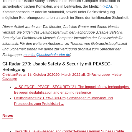
Themenfeld Usable Safety adressiert die Mensch-Computer-Interaktion in
sicherheitskritischen Kontexten, wie in Leitwarten, der Medizin (
FDA
), im
Katastrophenschutz oder im Automobil, sowohl unter Berücksichtigung
möglicher Bedrohungsszenarien als auch im Sinne der funktionalen Sicherheit.
Dieser Artikel wurde von Tilo Mentler, Christian Reuter und Simon Nestler
verfasst. Sie bilden das Leitungsgremium der Fachgruppe „Usable Safety &
Security“ im Fachbereich Mensch-Computer-Interaktion der Gesellschaft für
Informatik. Für den weiteren Austausch zu Themen von Gebrauchstauglichkeit
und Sicherheit stehen wir gerne zur Verfügung (Kontakt zum Sprecher der
Fachgruppe:
mentler@hochschule-trier.de
).
GI-Radar 273: Usable Safety & Security mit PEASEC-
Beteiligung
ChristianReuter
16. October 2020
20. March 2022
all
,
GI-Fachgruppe
,
Media-
Coverage
←
SCIENCE · PEACE · SECURITY ’21: The impact of new technologies:
Between destabilization and enabling resilience
Deutschlandfunk: CYWARN-Projektmanager im Interview und
Presseecho zum Projektstart
→
News
Towards a Level-Headed and Context-Aware German Subsea Cable