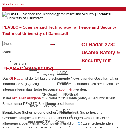
Skip to content
PEASEC – Science and Technology for Peace and Security |
Technical University of Darmstadt
GI-Radar 273:
Usable Safety &
Menu
Security mit
PEASEC
PEASEC-Beteiligung
About us
HAICC
Projects
Das
GI-Radar
ist der 14-tägig erscheinende Newsletter der Gesellschaft für
CYNTRA
Informatik e.V. (GI). Mitglieder der GI erhalten es automatisch per E-Mail. Bei
Interesse kann das Radar testweise
abonniert
werden.
AIDA
XR Guard
PIONEER
In der
aktuellen Ausgabe
“GI-Radar 273: Usable Safety & Security” ist ein
Beitrag unter PEASEC-Beteiligung erschienen:
TraCe
SecFOCI
PriVis
Benutzbare Sicherheit und sichere Nutzbarkeit.
Sicherheit und
Gebrauchstauglichkeit computerbasierter Lösungen werden in Zeiten
emergenCITY
CyAware
allgegenwärtiger Mensch-Computer-Interaktion (
GI
) zu entscheidenden