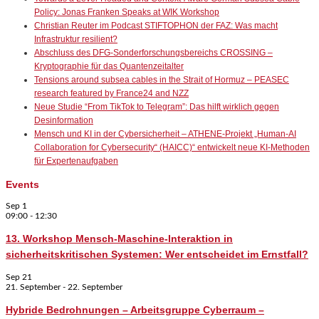
Policy: Jonas Franken Speaks at WIK Workshop
Christian Reuter im Podcast STIFTOPHON der FAZ: Was macht
Infrastruktur resilient?
Abschluss des DFG-Sonderforschungsbereichs CROSSING –
Kryptographie für das Quantenzeitalter
Tensions around subsea cables in the Strait of Hormuz – PEASEC
research featured by France24 and NZZ
Neue Studie “From TikTok to Telegram”: Das hilft wirklich gegen
Desinformation
Mensch und KI in der Cybersicherheit – ATHENE-Projekt „Human-AI
Collaboration for Cybersecurity“ (HAICC)“ entwickelt neue KI-Methoden
für Expertenaufgaben
Events
Sep
1
09:00
-
12:30
13. Workshop Mensch-Maschine-Interaktion in
sicherheitskritischen Systemen: Wer entscheidet im Ernstfall?
Sep
21
21. September
-
22. September
Hybride Bedrohnungen – Arbeitsgruppe Cyberraum –