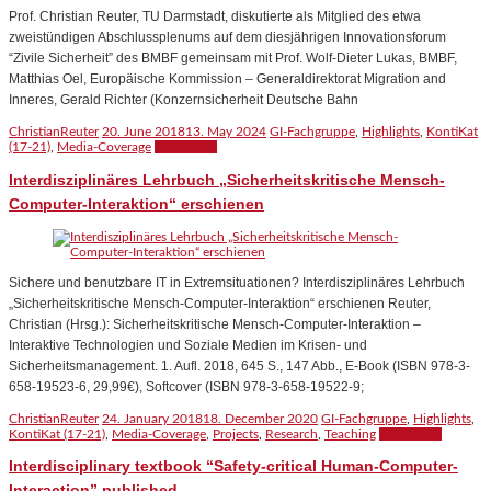
Prof. Christian Reuter, TU Darmstadt, diskutierte als Mitglied des etwa
zweistündigen Abschlussplenums auf dem diesjährigen Innovationsforum
“Zivile Sicherheit” des BMBF gemeinsam mit Prof. Wolf-Dieter Lukas, BMBF,
Matthias Oel, Europäische Kommission – Generaldirektorat Migration and
Inneres, Gerald Richter (Konzernsicherheit Deutsche Bahn
ChristianReuter
20. June 2018
13. May 2024
GI-Fachgruppe
,
Highlights
,
KontiKat
(17-21)
,
Media-Coverage
Read more
Interdisziplinäres Lehrbuch „Sicherheitskritische Mensch-
Computer-Interaktion“ erschienen
Sichere und benutzbare IT in Extremsituationen? Interdisziplinäres Lehrbuch
„Sicherheitskritische Mensch-Computer-Interaktion“ erschienen Reuter,
Christian (Hrsg.): Sicherheitskritische Mensch-Computer-Interaktion –
Interaktive Technologien und Soziale Medien im Krisen- und
Sicherheitsmanagement. 1. Aufl. 2018, 645 S., 147 Abb., E-Book (ISBN 978-3-
658-19523-6, 29,99€), Softcover (ISBN 978-3-658-19522-9;
ChristianReuter
24. January 2018
18. December 2020
GI-Fachgruppe
,
Highlights
,
KontiKat (17-21)
,
Media-Coverage
,
Projects
,
Research
,
Teaching
Read more
Interdisciplinary textbook “Safety-critical Human-Computer-
Interaction” published