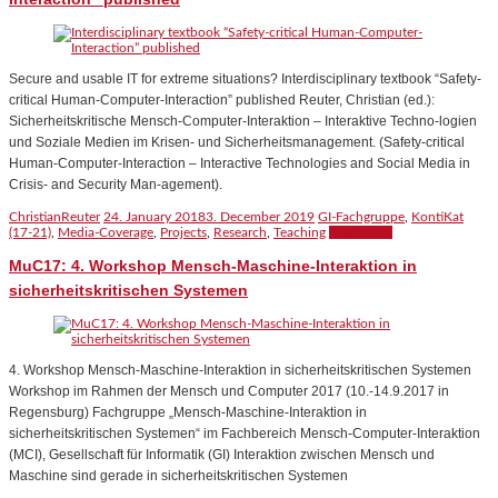
Secure and usable IT for extreme situations? Interdisciplinary textbook “Safety-
critical Human-Computer-Interaction” published Reuter, Christian (ed.):
Sicherheitskritische Mensch-Computer-Interaktion – Interaktive Techno-logien
und Soziale Medien im Krisen- und Sicherheitsmanagement. (Safety-critical
Human-Computer-Interaction – Interactive Technologies and Social Media in
Crisis- and Security Man-agement).
ChristianReuter
24. January 2018
3. December 2019
GI-Fachgruppe
,
KontiKat
(17-21)
,
Media-Coverage
,
Projects
,
Research
,
Teaching
Read more
MuC17: 4. Workshop Mensch-Maschine-Interaktion in
sicherheitskritischen Systemen
4. Workshop Mensch-Maschine-Interaktion in sicherheitskritischen Systemen
Workshop im Rahmen der Mensch und Computer 2017 (10.-14.9.2017 in
Regensburg) Fachgruppe „Mensch-Maschine-Interaktion in
sicherheitskritischen Systemen“ im Fachbereich Mensch-Computer-Interaktion
(MCI), Gesellschaft für Informatik (GI) Interaktion zwischen Mensch und
Maschine sind gerade in sicherheitskritischen Systemen