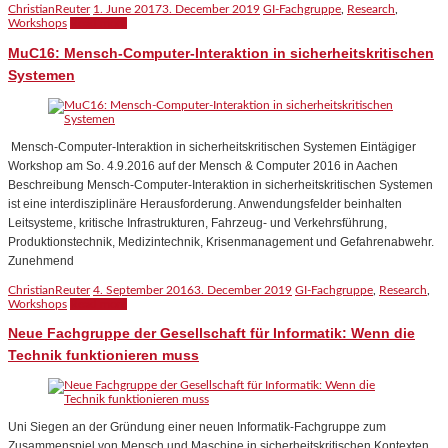
ChristianReuter
1. June 2017
3. December 2019
GI-Fachgruppe
,
Research
,
Workshops
Read more
MuC16: Mensch-Computer-Interaktion in sicherheitskritischen
Systemen
Mensch-Computer-Interaktion in sicherheitskritischen Systemen Eintägiger
Workshop am So. 4.9.2016 auf der Mensch & Computer 2016 in Aachen
Beschreibung Mensch-Computer-Interaktion in sicherheitskritischen Systemen
ist eine interdisziplinäre Herausforderung. Anwendungsfelder beinhalten
Leitsysteme, kritische Infrastrukturen, Fahrzeug- und Verkehrsführung,
Produktionstechnik, Medizintechnik, Krisenmanagement und Gefahrenabwehr.
Zunehmend
ChristianReuter
4. September 2016
3. December 2019
GI-Fachgruppe
,
Research
,
Workshops
Read more
Neue Fachgruppe der Gesellschaft für Informatik: Wenn die
Technik funktionieren muss
Uni Siegen an der Gründung einer neuen Informatik-Fachgruppe zum
Zusammenspiel von Mensch und Maschine in sicherheitskritischen Kontexten