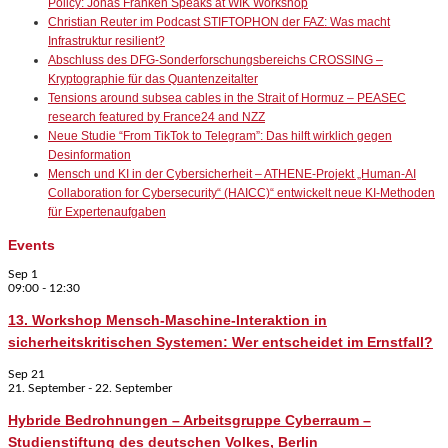
Policy: Jonas Franken Speaks at WIK Workshop
Christian Reuter im Podcast STIFTOPHON der FAZ: Was macht
Infrastruktur resilient?
Abschluss des DFG-Sonderforschungsbereichs CROSSING –
Kryptographie für das Quantenzeitalter
Tensions around subsea cables in the Strait of Hormuz – PEASEC
research featured by France24 and NZZ
Neue Studie “From TikTok to Telegram”: Das hilft wirklich gegen
Desinformation
Mensch und KI in der Cybersicherheit – ATHENE-Projekt „Human-AI
Collaboration for Cybersecurity“ (HAICC)“ entwickelt neue KI-Methoden
für Expertenaufgaben
Events
Sep
1
09:00
-
12:30
13. Workshop Mensch-Maschine-Interaktion in
sicherheitskritischen Systemen: Wer entscheidet im Ernstfall?
Sep
21
21. September
-
22. September
Hybride Bedrohnungen – Arbeitsgruppe Cyberraum –
Studienstiftung des deutschen Volkes, Berlin