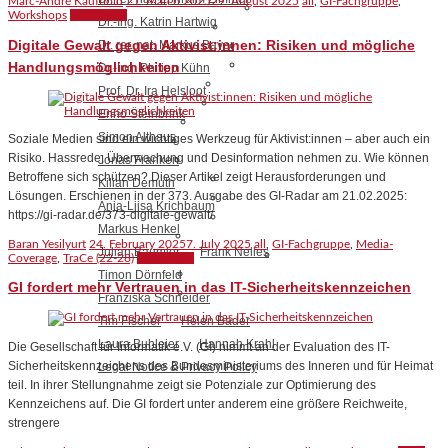
Marc-André Kaufhold
21. March 2025
29. August 2025
all
,
GI-Fachgruppe
,
Workshops
Read more
Dr.-Ing. Katrin Hartwig
Digitale Gewalt gegen Aktivist:innen: Risiken und mögliche
Dr. rer. nat. Markus Bayer
Handlungsmöglichkeiten
Dr.-Ing. Philipp Kühn
Prof. Dr. Ira Helsloot
Enno Steinbrink
Simon Althaus
Soziale Medien sind ein wichtiges Werkzeug für Aktivist:innen – aber auch ein
Risiko. Hassrede, Überwachung und Desinformation nehmen zu. Wie können
Jonas Franken
Betroffene sich schützen? Dieser Artikel zeigt Herausforderungen und
Kilian Demuth
Lösungen. Erschienen in der 373. Ausgabe des GI-Radar am 21.02.2025:
Anja-Liisa Krichbaum
https://gi-radar.de/373-digitale-gewalt/
Markus Henkel
Baran Yesilyurt
24. February 2025
7. July 2025
all
,
GI-Fachgruppe
,
Media-
Julian Bäumler
Frank Nelles
Coverage
,
TraCe (22-28)
Read more
Timon Dörnfeld
GI fordert mehr Vertrauen in das IT-Sicherheitskennzeichen
Franziska Schneider
Tim Fischer
Helen Bader
Laura Buhleier
Hannah Krahl
Die Gesellschaft für Informatik e.V. (GI) nimmt an der Evaluation des IT-
Sicherheitskennzeichens des Bundesministeriums des Inneren und für Heimat
Legal Notice & Privacy Policy
teil. In ihrer Stellungnahme zeigt sie Potenziale zur Optimierung des
Kennzeichens auf. Die GI fordert unter anderem eine größere Reichweite,
strengere