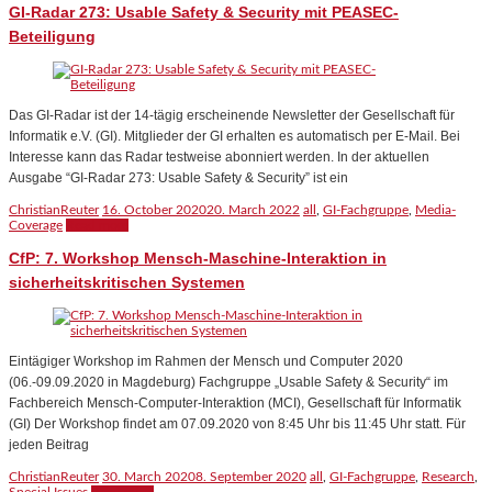
GI-Radar 273: Usable Safety & Security mit PEASEC-
Beteiligung
Das GI-Radar ist der 14-tägig erscheinende Newsletter der Gesellschaft für
Informatik e.V. (GI). Mitglieder der GI erhalten es automatisch per E-Mail. Bei
Interesse kann das Radar testweise abonniert werden. In der aktuellen
Ausgabe “GI-Radar 273: Usable Safety & Security” ist ein
ChristianReuter
16. October 2020
20. March 2022
all
,
GI-Fachgruppe
,
Media-
Coverage
Read more
CfP: 7. Workshop Mensch-Maschine-Interaktion in
sicherheitskritischen Systemen
Eintägiger Workshop im Rahmen der Mensch und Computer 2020
(06.-09.09.2020 in Magdeburg) Fachgruppe „Usable Safety & Security“ im
Fachbereich Mensch-Computer-Interaktion (MCI), Gesellschaft für Informatik
(GI) Der Workshop findet am 07.09.2020 von 8:45 Uhr bis 11:45 Uhr statt. Für
jeden Beitrag
ChristianReuter
30. March 2020
8. September 2020
all
,
GI-Fachgruppe
,
Research
,
Special Issues
Read more