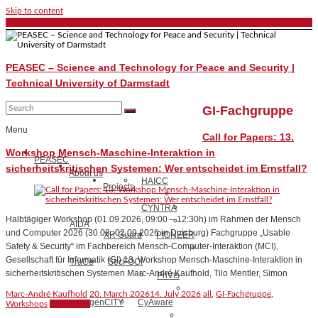
Skip to content
PEASEC – Science and Technology for Peace and Security |
Technical University of Darmstadt
GI-Fachgruppe
Menu
Call for Papers: 13.
Workshop Mensch-Maschine-Interaktion in
PEASEC
sicherheitskritischen Systemen: Wer entscheidet im Ernstfall?
About us
HAICC
Projects
CYNTRA
Halbtägiger Workshop (01.09.2026, 09:00 – 12:30h) im Rahmen der Mensch
AIDA
und Computer 2026 (30.08.-02.09.2026 in Duisburg) Fachgruppe „Usable
XR Guard
PIONEER
Safety & Security“ im Fachbereich Mensch-Computer-Interaktion (MCI),
Gesellschaft für Informatik (GI) 13. Workshop Mensch-Maschine-Interaktion in
TraCe
SecFOCI
sicherheitskritischen Systemen Marc-André Kaufhold, Tilo Mentler, Simon
PriVis
Marc-André Kaufhold
20. March 2026
14. July 2026
all
,
GI-Fachgruppe
,
emergenCITY
CyAware
Workshops
Read more