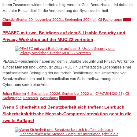
ihrem Zusammenwirken berücksichtigt werden. Gute Benutzbarkeit ist dabei ein
zentraler Bestandteil für die Verbesserung der Systemsicherheit.
ChristianReuter
20. November 2023
1. September 2024
all
,
GI-Fachgruppe
Read
more
PEASEC mit zwei Beiträgen auf dem 8. Usable Security und
Privacy Workshop auf der MUC’22 vertreten
PEASEC-Forschende haben auf dem 8. Usable Security und Privacy Workshop
auf der Mensch und Computer 2022 (MuC) in Darmstadt die Ergebnisse einer
repräsentativen Befragung der deutschen Bevölkerung zur Umsetzung von
Schutzmaßnahmen und Kommunikation von Sicherheitswarnungen im
Cyberraum sowie eine Arbeit
Julian Bäumler
4. September 2022
6. September 2022
all
,
CYWARN (20-23)
,
GI-
Fachgruppe
,
Research
,
Workshops
Read more
Wenn Sicherheit und Benutzbarkeit sich treffen: Lehrbuch
Sicherheitskritische Mensch-Computer-Interaktion geht in die
zweite Auflage!