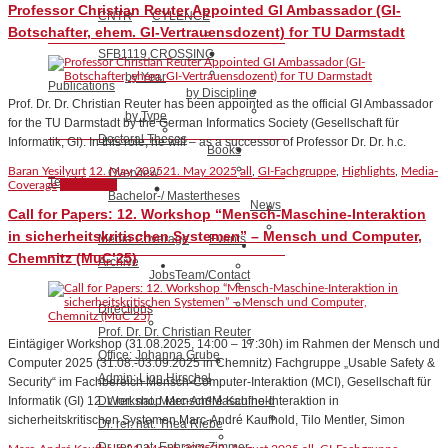
Professor Christian Reuter Appointed GI Ambassador (GI-
CNTR
CYLENCE
Botschafter, ehem. GI-Vertrauensdozent) for TU Darmstadt
SFB1119 CROSSING
by Year
Publications
by Discipline
Prof. Dr. Dr. Christian Reuter has been appointed as the official GI Ambassador
by Type
for the TU Darmstadt by the German Informatics Society (Gesellschaft für
Doctoral Theses
Informatik, GI). In this role, he will – as a successor of Professor Dr. Dr. h.c.
Books
Baran Yesilyurt
12. May 2025
21. May 2025
all
,
GI-Fachgruppe
,
Highlights
,
Media-
Overview
Teaching
Coverage
Read more
Bachelor-/ Mastertheses
News
Call for Papers: 12. Workshop “Mensch-Maschine-Interaktion
in sicherheitskritischen Systemen” – Mensch und Computer,
Media Coverage
Events
Chemnitz (MuC’25)
Archive
Jobs
Team/Contact
Directions
Prof. Dr. Dr. Christian Reuter
Eintägiger Workshop (31.08.2025, 14:00 – 17:30h) im Rahmen der Mensch und
Office: Johanna Grube
Computer 2025 (31.08.-03.09.2025 in Chemnitz) Fachgruppe „Usable Safety &
Admin: Lion Hirschel
Security“ im Fachbereich Mensch-Computer-Interaktion (MCI), Gesellschaft für
Dr. rer. nat. Marc-André Kaufhold
Informatik (GI) 12. Workshop Mensch-Maschine-Interaktion in
sicherheitskritischen Systemen Marc-André Kaufhold, Tilo Mentler, Simon
Dr. rer. nat. Thea Riebe
Dr. rer. nat. Ephraim Zimmer