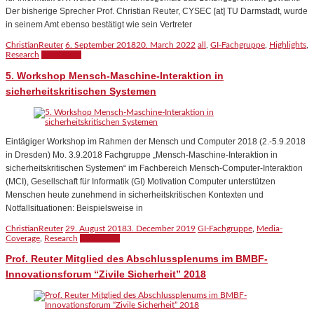
Der bisherige Sprecher Prof. Christian Reuter, CYSEC [at] TU Darmstadt, wurde
in seinem Amt ebenso bestätigt wie sein Vertreter
ChristianReuter
6. September 2018
20. March 2022
all
,
GI-Fachgruppe
,
Highlights
,
Research
Read more
5. Workshop Mensch-Maschine-Interaktion in
sicherheitskritischen Systemen
Eintägiger Workshop im Rahmen der Mensch und Computer 2018 (2.-5.9.2018
in Dresden) Mo. 3.9.2018 Fachgruppe „Mensch-Maschine-Interaktion in
sicherheitskritischen Systemen“ im Fachbereich Mensch-Computer-Interaktion
(MCI), Gesellschaft für Informatik (GI) Motivation Computer unterstützen
Menschen heute zunehmend in sicherheitskritischen Kontexten und
Notfallsituationen: Beispielsweise in
ChristianReuter
29. August 2018
3. December 2019
GI-Fachgruppe
,
Media-
Coverage
,
Research
Read more
Prof. Reuter Mitglied des Abschlussplenums im BMBF-
Innovationsforum “Zivile Sicherheit” 2018