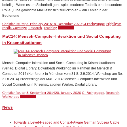
beteiligt. Wenn es um Sicherheit geht, spielt moderne Technik eine besondere
Rolle. „Eine gelöschte Mail lässt sich zurückholen – ein Fehler in der
Bedienung
ChristianReuter
8. February 2016
18. December 2020
GI-Fachgruppe
,
Highlights
,
Media-Coverage
,
Research
,
Teaching
Read more
MuC14: Mensch-Computer-Interaktion und Social Computing
in Krisensituationen
Mensch-Computer-Interaktion und Social Computing in Krisensituationen
(Verlag, Digital Library, Download) Workshop im Rahmen der Mensch &
Computer 2014 (Konferenz in München vom 31.8.-3.9.2014; Workshop am So.
31.8.2014) Proceedings der M&C 2014: Mensch-Computer-Interaktion und
Social Computing in Krisensituationen (Verlag, Digital Library,
ChristianReuter
3. September 2014
20. January 2020
GI-Fachgruppe
,
Research
,
Workshops
Read more
News
Towards a Level-Headed and Context-Aware German Subsea Cable