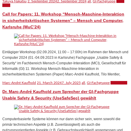
Takuya Nakatsu
2. September 2024
2. September 2024
all
,
GI-Fachgruppe
Read
more
Call for Papers: 11. Workshop “Mensch-Maschine-Interaktion
in sicherheitskritischen Systemen” – Mensch und Computer,
Karlsruhe (MuC’24)
Eintägiger Workshop (02.09.2024, 11:00 – 17:00h) im Rahmen der Mensch und
Computer 2024 (01.-04.09.2023 in Karlsruhe) Fachgruppe „Usable Safety &
Security“ im Fachbereich Mensch-Computer-Interaktion (MCI), Gesellschaft für
Informatik (GI) 11. Workshop Mensch-Maschine-Interaktion in
sicherheitskritischen Systemen (Paper) Marc-André Kaufhold, Tilo Mentler,
Marc-André Kaufhold
21. March 2024
7. July 2025
all
,
GI-Fachgruppe
Read more
Dr. Marc-André Kaufhold zum Sprecher der GI-Fachgruppe
Usable Safety & Security (UseSafeSec) gewählt
Computerbasierte Systeme können nur dann sicher sein, wenn sowohl die
primär technischen Aspekte (z.B. Zuverlässigkeit) als auch die
nutzungsorientierten Aspekte (z.B. Gebrauchstauglichkeit) angemessen und