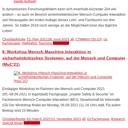
In dynamischen Forschungsfeldern kann sich innerhalb kürzester Zeit viel
ändern – so auch im Bereich sicherheitskritischer Mensch-Computer-Interaktion
seit Herausgabe der ersten Auflage dieses Lehr- und Fachbuchs vor drei
Jahren. So hätten 2018 noch wenige an die Möglichkeit einer das tägliche
Leben
ChristianReuter
25. May 2021
28. June 2021
all
,
CYWARN (20-23)
,
GI-
Fachgruppe
,
Highlights
,
Teaching
Read more
8. Workshop Mensch-Maschine-Interaktion in
sicherheitskritischen Systemen, auf der Mensch und Computer
(MuC’21)
Eintägiger Workshop im Rahmen der Mensch und Computer 2021
(05.-08.09.2021 in Ingolstadt) Fachgruppe „Usable Safety & Security“ im
Fachbereich Mensch-Computer-Interaktion (MCI), Gesellschaft für Informatik
(GI) Der Workshop findet am Montag, 06.09.2021 (11-16 Uhr) statt. Für jeden
Beitrag sind 23 Minuten
ChristianReuter
10. March 2021
15. November 2021
all
,
GI-Fachgruppe
,
Research
,
Special Issues
Read more