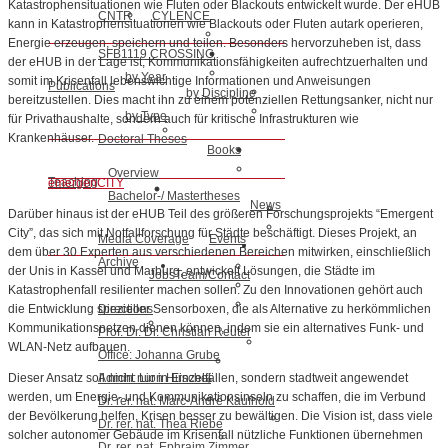
Katastrophensituationen wie Fluten oder Blackouts entwickelt wurde. Der eHUB
CNTR
CYLENCE
kann in Katastrophensituationen wie Blackouts oder Fluten autark operieren,
Energie erzeugen, speichern und teilen. Besonders hervorzuheben ist, dass
SFB1119 CROSSING
der eHUB in der Lage ist, Kommunikationsfähigkeiten aufrechtzuerhalten und
by Year
somit im Krisenfall lebenswichtige Informationen und Anweisungen
Publications
by Discipline
bereitzustellen. Dies macht ihn zu einem potenziellen Rettungsanker, nicht nur
by Type
für Privathaushalte, sondern auch für kritische Infrastrukturen wie
Krankenhäuser.
Doctoral Theses
Books
Overview
Teaching
emergenCITY
Bachelor-/ Mastertheses
News
Darüber hinaus ist der eHUB Teil des größeren Forschungsprojekts “Emergent
City”, das sich mit Notfallforschung für Städte beschäftigt. Dieses Projekt, an
Media Coverage
Events
dem über 30 Experten aus verschiedenen Bereichen mitwirken, einschließlich
Archive
der Unis in Kassel und Marburg, entwickelt Lösungen, die Städte im
Jobs
Team/Contact
Katastrophenfall resilienter machen sollen. Zu den Innovationen gehört auch
die Entwicklung spezieller Sensorboxen, die als Alternative zu herkömmlichen
Directions
Kommunikationsnetzen dienen können, indem sie ein alternatives Funk- und
Prof. Dr. Dr. Christian Reuter
WLAN-Netz aufbauen.
Office: Johanna Grube
Dieser Ansatz soll nicht nur in Einzelfällen, sondern stadtweit angewendet
Admin: Lion Hirschel
werden, um Energie- und Kommunikationsinseln zu schaffen, die im Verbund
Dr. rer. nat. Marc-André Kaufhold
der Bevölkerung helfen, Krisen besser zu bewältigen. Die Vision ist, dass viele
Dr. rer. nat. Thea Riebe
solcher autonomer Gebäude im Krisenfall nützliche Funktionen übernehmen
Dr. rer. nat. Ephraim Zimmer