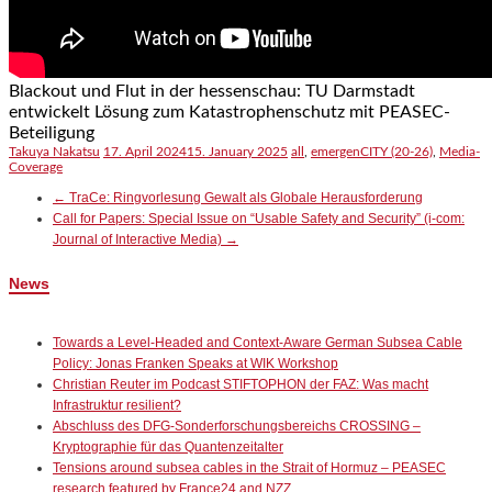
Blackout und Flut in der hessenschau: TU Darmstadt
entwickelt Lösung zum Katastrophenschutz mit PEASEC-
Beteiligung
Takuya Nakatsu
17. April 2024
15. January 2025
all
,
emergenCITY (20-26)
,
Media-
Coverage
←
TraCe: Ringvorlesung Gewalt als Globale Herausforderung
Call for Papers: Special Issue on “Usable Safety and Security” (i-com:
Journal of Interactive Media)
→
News
Towards a Level-Headed and Context-Aware German Subsea Cable
Policy: Jonas Franken Speaks at WIK Workshop
Christian Reuter im Podcast STIFTOPHON der FAZ: Was macht
Infrastruktur resilient?
Abschluss des DFG-Sonderforschungsbereichs CROSSING –
Kryptographie für das Quantenzeitalter
Tensions around subsea cables in the Strait of Hormuz – PEASEC
research featured by France24 and NZZ