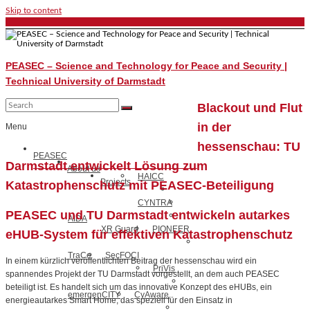
Skip to content
PEASEC – Science and Technology for Peace and Security |
Technical University of Darmstadt
Blackout und Flut
in der
Menu
hessenschau: TU
PEASEC
Darmstadt entwickelt Lösung zum
About us
HAICC
Projects
Katastrophenschutz mit PEASEC-Beteiligung
CYNTRA
PEASEC und TU Darmstadt entwickeln autarkes
AIDA
XR Guard
PIONEER
eHUB-System für effektiven Katastrophenschutz
TraCe
SecFOCI
In einem kürzlich veröffentlichten Beitrag der hessenschau wird ein
PriVis
spannendes Projekt der TU Darmstadt vorgestellt, an dem auch PEASEC
beteiligt ist. Es handelt sich um das innovative Konzept des eHUBs, ein
emergenCITY
CyAware
energieautarkes Smart Home, das speziell für den Einsatz in