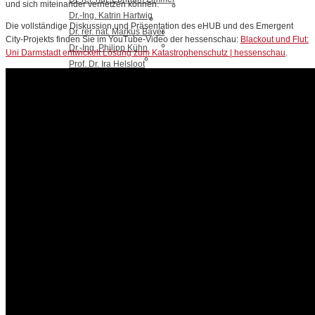
und sich miteinander vernetzen können.
Dr.-Ing. Katrin Hartwig
Die vollständige Diskussion und Präsentation des eHUB und des Emergent
Dr. rer. nat. Markus Bayer
City-Projekts finden Sie im YouTube-Video der hessenschau:
Blackout und Flut:
Dr.-Ing. Philipp Kühn
Uni Darmstadt entwickelt Lösung zum Katastrophenschutz | hessenschau
.
Prof. Dr. Ira Helsloot
Enno Steinbrink
Simon Althaus
Jonas Franken
Kilian Demuth
Anja-Liisa Krichbaum
Markus Henkel
Julian Bäumler
Frank Nelles
Timon Dörnfeld
Franziska Schneider
Tim Fischer
Helen Bader
Laura Buhleier
Hannah Krahl
Legal Notice & Privacy Policy