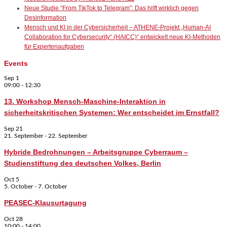
Neue Studie “From TikTok to Telegram”: Das hilft wirklich gegen
Desinformation
Mensch und KI in der Cybersicherheit – ATHENE-Projekt „Human-AI
Collaboration for Cybersecurity“ (HAICC)“ entwickelt neue KI-Methoden
für Expertenaufgaben
Events
Sep
1
09:00
-
12:30
13. Workshop Mensch-Maschine-Interaktion in
sicherheitskritischen Systemen: Wer entscheidet im Ernstfall?
Sep
21
21. September
-
22. September
Hybride Bedrohnungen – Arbeitsgruppe Cyberraum –
Studienstiftung des deutschen Volkes, Berlin
Oct
5
5. October
-
7. October
PEASEC-Klausurtagung
Oct
28
10:00
-
14:00