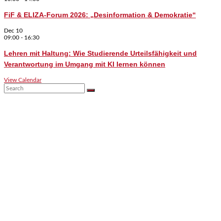
FiF & ELIZA-Forum 2026: „Desinformation & Demokratie“
Dec
10
09:00
-
16:30
Lehren mit Haltung: Wie Studierende Urteilsfähigkeit und
Verantwortung im Umgang mit KI lernen können
View Calendar