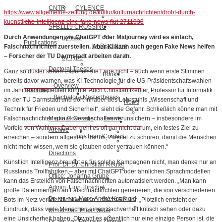
CNTR
CYLENCE
https://www.allgemeine-zeitung.de/kultur/kulturnachrichten/droht-durch-
kuenstliche-intelligenz-eine-fake-news-flut-2711938
SFB1119 CROSSING
Durch Anwendungen wie ChatGPT oder Midjourney wird es einfach,
by Year
Publications
by Discipline
Falschnachrichten zuerstellen. Aber KI kann auch gegen Fake News helfen
– Forscher der TU Darmstadt arbeiten daran.
by Type
Doctoral Theses
Ganz so düster sehen Experten die Lage nicht – auch wenn erste Stimmen
Books
bereits davor warnen, was KI-Technologie für die US-Präsidentschaftswahlen
Overview
Teaching
im Jahr 2024 bedeuten könnte. Auch Christian Reuter, Professor für Informatik
Bachelor-/ Mastertheses
an der TU Darmstadt und dort Inhaber des Lehrstuhls „Wissenschaft und
News
Technik für Frieden und Sicherheit“, sieht die Gefahr. Schließlich könne man mit
Media Coverage
Events
Falschnachrichten ganze Gesellschaften verunsichern – insbesondere im
Vorfeld von Wahlen. „Dabei geht es oft gar nicht darum, ein festes Ziel zu
Archive
Jobs
Team/Contact
erreichen – sondern allgemein darum, Zweifel zu schüren, damit die Menschen
nicht mehr wissen, wem sie glauben oder vertrauen können.“
Directions
Künstlich Intelligenz braucht es für solche Kampagnen nicht, man denke nur an
Prof. Dr. Dr. Christian Reuter
Russlands Trollfabriken – aber mit ChatGPT oder ähnlichen Sprachmodellen
Office: Johanna Grube
kann das Erstellen von Falschnachrichten automatisiert werden. „Man kann
Admin: Lion Hirschel
große Datenmengen an Falschnachrichten generieren, die von verschiedenen
Dr. rer. nat. Marc-André Kaufhold
Bots im Netz veröffentlicht werden“, erklärt Reuter. „Plötzlich entsteht der
Eindruck, dass viele Menschen einen Sachverhalt kritisch sehen oder dazu
Dr. rer. nat. Thea Riebe
eine Unsicherheit haben. Obwohl es eigentlich nur eine einzige Person ist, die
Dr. rer. nat. Ephraim Zimmer