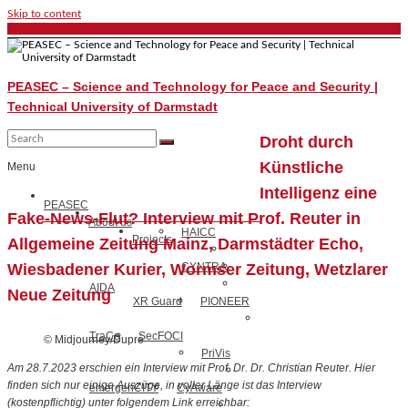
Skip to content
PEASEC – Science and Technology for Peace and Security |
Technical University of Darmstadt
Droht durch
Künstliche
Menu
Intelligenz eine
PEASEC
Fake-News-Flut? Interview mit Prof. Reuter in
About us
HAICC
Projects
Allgemeine Zeitung Mainz, Darmstädter Echo,
Wiesbadener Kurier, Wormser Zeitung, Wetzlarer
CYNTRA
AIDA
Neue Zeitung
XR Guard
PIONEER
TraCe
SecFOCI
© Midjourney/Dupré
PriVis
Am 28.7.2023 erschien ein Interview mit Prof. Dr. Dr. Christian Reuter. Hier
finden sich nur einige Auszüge, in voller Länge ist das Interview
emergenCITY
CyAware
(kostenpflichtig) unter folgendem Link erreichbar: