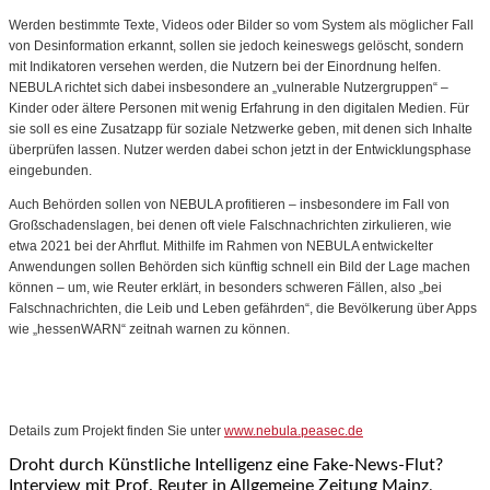
Werden bestimmte Texte, Videos oder Bilder so vom System als möglicher Fall
von Desinformation erkannt, sollen sie jedoch keineswegs gelöscht, sondern
mit Indikatoren versehen werden, die Nutzern bei der Einordnung helfen.
NEBULA richtet sich dabei insbesondere an „vulnerable Nutzergruppen“ –
Kinder oder ältere Personen mit wenig Erfahrung in den digitalen Medien. Für
sie soll es eine Zusatzapp für soziale Netzwerke geben, mit denen sich Inhalte
überprüfen lassen. Nutzer werden dabei schon jetzt in der Entwicklungsphase
eingebunden.
Auch Behörden sollen von NEBULA profitieren – insbesondere im Fall von
Großschadenslagen, bei denen oft viele Falschnachrichten zirkulieren, wie
etwa 2021 bei der Ahrflut. Mithilfe im Rahmen von NEBULA entwickelter
Anwendungen sollen Behörden sich künftig schnell ein Bild der Lage machen
können – um, wie Reuter erklärt, in besonders schweren Fällen, also „bei
Falschnachrichten, die Leib und Leben gefährden“, die Bevölkerung über Apps
wie „hessenWARN“ zeitnah warnen zu können.
Details zum Projekt finden Sie unter
www.nebula.peasec.de
Droht durch Künstliche Intelligenz eine Fake-News-Flut?
Interview mit Prof. Reuter in Allgemeine Zeitung Mainz,