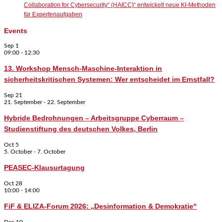
Collaboration for Cybersecurity“ (HAICC)“ entwickelt neue KI-Methoden
für Expertenaufgaben
Events
Sep
1
09:00
-
12:30
13. Workshop Mensch-Maschine-Interaktion in
sicherheitskritischen Systemen: Wer entscheidet im Ernstfall?
Sep
21
21. September
-
22. September
Hybride Bedrohnungen – Arbeitsgruppe Cyberraum –
Studienstiftung des deutschen Volkes, Berlin
Oct
5
5. October
-
7. October
PEASEC-Klausurtagung
Oct
28
10:00
-
14:00
FiF & ELIZA-Forum 2026: „Desinformation & Demokratie“
Dec
10