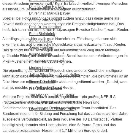
diesen Anschein erwecken will.“ Kurz: Es braucht vielleicht weniger Menschen
Dr.-Ing. Katrin Hartwig
als bisher, um Desinformationskampagnen durchzuführen.
Dr. rer. nat. Markus Bayer
Speziell bei Fotos und Videos kommt zudem hinzu, dass diese gerne als
Dr.-Ing. Philipp Kühn
Beweis dafür angesehen werden, dass ein Ereignis stattgefunden hat. „Das
Prof. Dr. Ira Helsloot
heißt, ich kann nun mithilfe von KI sozusagen Beweise fälschen“, warnt Reuter.
Enno Steinbrink
Allerdings gibt es hier auch gute Nachrichten: Fälschungen lassen sich
Simon Althaus
erkennen. „Es gibt forensische Möglichkeiten, das festzustellen“, sagt Reuter.
Jonas Franken
Das gilt nicht nur für sozusagen auf herkömmlichem Weg durch Montage
Kilian Demuth
gefälschte Bilder, bei denen unsaubere Schnittkanten oder Veränderungen im
Anja-Liisa Krichbaum
Pixel-Muster einen Hinweis geben können.
Markus Henkel
Die eigentlich gute Nachricht ist jedoch eine andere: Künstliche Intelligenz
Julian Bäumler
Frank Nelles
kann auch dabei helfen, Desinformation zu bekämpfen, die befürchtete Flut an
Timon Dörnfeld
Fake News so mittechnischer Hilfe wieder eingedämmt werden. „Das ist, wenn
man so möchte, ein Wettrüsten“, sagt Reuter.
Franziska Schneider
Tim Fischer
Helen Bader
Mehrere Projekte sind dazu bereits angelaufen – ein großes, NEBULA
Laura Buhleier
Hannah Krahl
(Nutzerzentrierte KI-basierte Erkennung von Fake News und
Fehlinformationen), wird von Reuter und seinem Team koordiniert. Das
Legal Notice & Privacy Policy
Bundesministerium für Bildung und Forschung hat das zunächst auf drei Jahre
ausgelegte Verbundprojekt, an dem inklusive der TU Darmstadt 13 Partner
beteiligt sind, darunter vier Hochschulen, eine Software-Firma und das
Landespolizeipräsidium Hessen, mit 1,7 Millionen Euro gefördert.