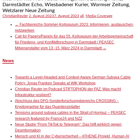
Darmstädter Echo, Wiesbadener Kurier, Wormser Zeitung,
Wetzlarer Neue Zeitung
ChristianReuter
2. August 2023
7. August 2023
all
,
Media-Coverage
←
Fachbereichs-Sommer-Kolloquium 2023: Informieren, austauschen,
netzwerken
Call for Papers/Panels für das 55. Kolloquium der Arbeitsgemeinschaft
für Friedens- und Konfliktforschung in Darmstadt / PEASEC
Mitveranstalter vom 13.-15. März 2024 in Darmstadt
→
News
Towards a Level-Headed and Context-Aware German Subsea Cable
Policy: Jonas Franken Speaks at WIK Workshop
Christian Reuter im Podcast STIFTOPHON der FAZ: Was macht
Infrastruktur resilient?
Abschluss des DFG-Sonderforschungsbereichs CROSSING –
Kryptographie für das Quantenzeitalter
Tensions around subsea cables in the Strait of Hormuz – PEASEC
research featured by France24 and NZZ
Neue Studie “From TikTok to Telegram”: Das hilft wirklich gegen
Desinformation
Mensch und KI in der Cybersicherheit – ATHENE-Projekt „Human-AI